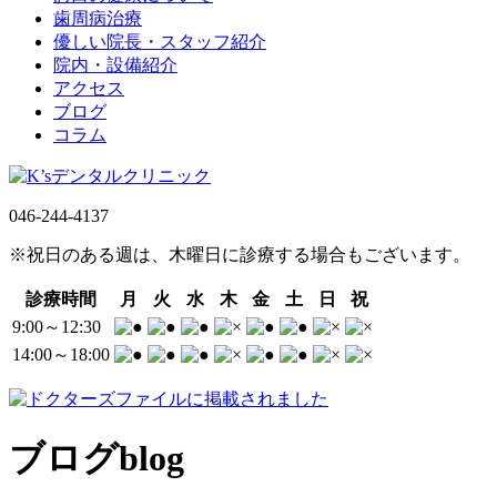
歯周病治療
優しい院長・スタッフ紹介
院内・設備紹介
アクセス
ブログ
コラム
046-244-4137
※祝日のある週は、木曜日に診療する場合もございます。
診療時間
月
火
水
木
金
土
日
祝
9:00～12:30
14:00～18:00
ブログ
blog