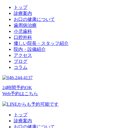
トップ
診療案内
お口の健康について
歯周病治療
小児歯科
口腔外科
優しい院長・スタッフ紹介
院内・設備紹介
アクセス
ブログ
コラム
24時間予約OK
Web予約はこちら
トップ
診療案内
お口の健康について