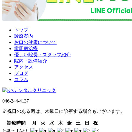
トップ
診療案内
お口の健康について
歯周病治療
優しい院長・スタッフ紹介
院内・設備紹介
アクセス
ブログ
コラム
046-244-4137
※祝日のある週は、木曜日に診療する場合もございます。
診療時間
月
火
水
木
金
土
日
祝
9:00～12:30