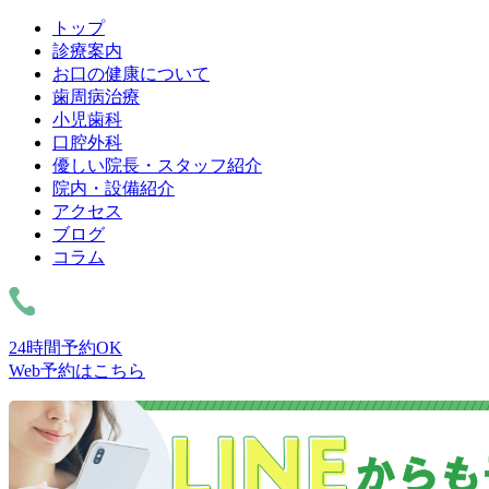
トップ
診療案内
お口の健康について
歯周病治療
小児歯科
口腔外科
優しい院長・スタッフ紹介
院内・設備紹介
アクセス
ブログ
コラム
24時間予約OK
Web予約はこちら