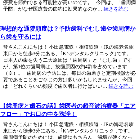
療費を節約できる可能性が高いのです。 今回は、「歯周病
予防」がなぜ医療費の節約に効果的なのか…
続きを読む
理想的な通院頻度は？予防歯科でむし歯や歯周病か
ら歯を守るには
皆さんこんにちは！ 小田急電鉄・相模鉄道・JRの海老名駅
東口から徒歩3分にある、｢K’sデンタルクリニック｣です。
日本人の歯を失う二大原因は「歯周病」と「むし歯」です
が、第1位の歯周病は、抜歯原因の約4割を占めています
（※）。 歯周病の予防には、毎日の歯磨きと定期検診が必
要であることをご存じの方は多いかもしれませんが、今回
は「どれくらいの頻度で歯医者に行けばいい…
続きを読む
【歯周病と歯石の話】歯医者の超音波治療器「エア
フロー」でお口の中を洗浄！
皆さんこんにちは！ 小田急電鉄・相模鉄道・JRの海老名駅
東口から徒歩3分にある、｢K’sデンタルクリニック ｣です。
歯周病予防のためには、歯垢はもちろん、歯垢が硬くなっ