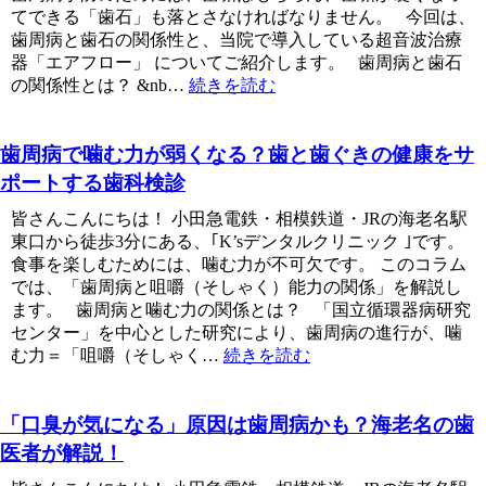
てできる「歯石」も落とさなければなりません。 今回は、
歯周病と歯石の関係性と、当院で導入している超音波治療
器「エアフロー」 についてご紹介します。 歯周病と歯石
の関係性とは？ &nb…
続きを読む
歯周病で噛む力が弱くなる？歯と歯ぐきの健康をサ
ポートする歯科検診
皆さんこんにちは！ 小田急電鉄・相模鉄道・JRの海老名駅
東口から徒歩3分にある、｢K’sデンタルクリニック ｣です。
食事を楽しむためには、噛む力が不可欠です。 このコラム
では、「歯周病と咀嚼（そしゃく）能力の関係」を解説し
ます。 歯周病と噛む力の関係とは？ 「国立循環器病研究
センター」を中心とした研究により、歯周病の進行が、噛
む力＝「咀嚼（そしゃく…
続きを読む
「口臭が気になる」原因は歯周病かも？海老名の歯
医者が解説！