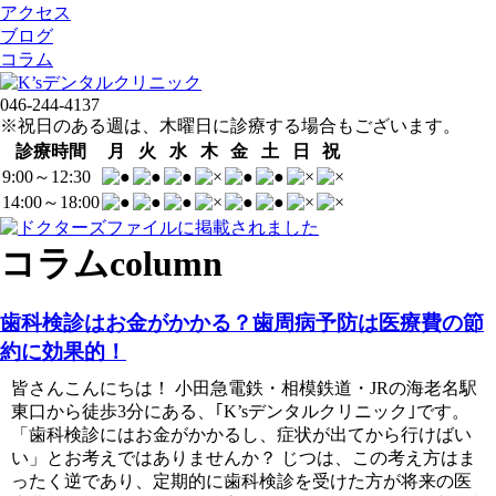
アクセス
ブログ
コラム
046-244-4137
※祝日のある週は、木曜日に診療する場合もございます。
診療時間
月
火
水
木
金
土
日
祝
9:00～12:30
14:00～18:00
コラム
column
歯科検診はお金がかかる？歯周病予防は医療費の節
約に効果的！
皆さんこんにちは！ 小田急電鉄・相模鉄道・JRの海老名駅
東口から徒歩3分にある、｢K’sデンタルクリニック｣です。
「歯科検診にはお金がかかるし、症状が出てから行けばい
い」とお考えではありませんか？ じつは、この考え方はま
ったく逆であり、定期的に歯科検診を受けた方が将来の医