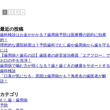
1
2
3
»
最近の投稿
歯科検診はお金がかかる？歯周病予防は医療費の節約に効果
的！
理想的な通院頻度は？予防歯科でむし歯や歯周病から歯を守る
には
【歯周病と歯石の話】歯医者の超音波治療器「エアフロー」で
お口の中を洗浄！
歯周病で噛む力が弱くなる？歯と歯ぐきの健康をサポートする
歯科検診
「口臭が気になる」原因は歯周病かも？海老名の歯医者が解
説！
カテゴリ
むし歯・歯周病
予防