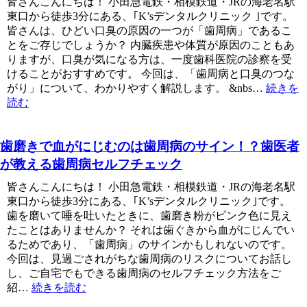
皆さんこんにちは！ 小田急電鉄・相模鉄道・JRの海老名駅
東口から徒歩3分にある、｢K’sデンタルクリニック ｣です。
皆さんは、ひどい口臭の原因の一つが「歯周病」であるこ
とをご存じでしょうか？ 内臓疾患や体質が原因のこともあ
りますが、口臭が気になる方は、一度歯科医院の診察を受
けることがおすすめです。 今回は、「歯周病と口臭のつな
がり」について、わかりやすく解説します。 &nbs…
続きを
読む
歯磨きで血がにじむのは歯周病のサイン！？歯医者
が教える歯周病セルフチェック
皆さんこんにちは！ 小田急電鉄・相模鉄道・JRの海老名駅
東口から徒歩3分にある、｢K’sデンタルクリニック｣です。
歯を磨いて唾を吐いたときに、歯磨き粉がピンク色に見え
たことはありませんか？ それは歯ぐきから血がにじんでい
るためであり、「歯周病」のサインかもしれないのです。
今回は、見過ごされがちな歯周病のリスクについてお話し
し、ご自宅でもできる歯周病のセルフチェック方法をご
紹…
続きを読む