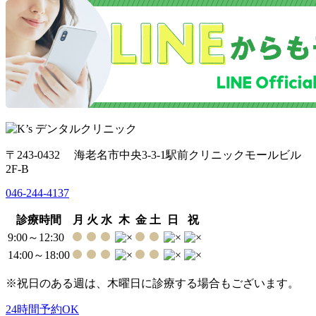
〒243-0432 海老名市中央3-3-1駅前クリニックモールビル
2F-B
046-244-4137
診療時間
月
火
水
木
金
土
日
祝
9:00～12:30
14:00～18:00
※祝日のある週は、木曜日に診療する場合もございます。
24時間予約OK