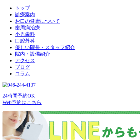
トップ
診療案内
お口の健康について
歯周病治療
小児歯科
口腔外科
優しい院長・スタッフ紹介
院内・設備紹介
アクセス
ブログ
コラム
24時間予約OK
Web予約はこちら