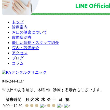
トップ
診療案内
お口の健康について
歯周病治療
優しい院長・スタッフ紹介
院内・設備紹介
アクセス
ブログ
コラム
046-244-4137
※祝日のある週は、木曜日に診療する場合もございます。
診療時間
月
火
水
木
金
土
日
祝
9:00～12:30