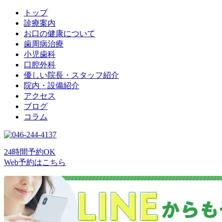
トップ
診療案内
お口の健康について
歯周病治療
小児歯科
口腔外科
優しい院長・スタッフ紹介
院内・設備紹介
アクセス
ブログ
コラム
24時間予約OK
Web予約はこちら