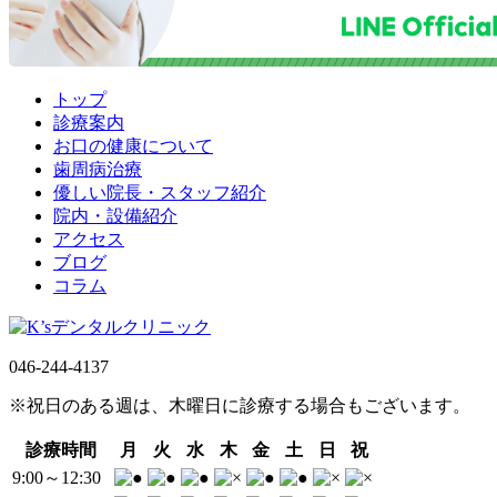
トップ
診療案内
お口の健康について
歯周病治療
優しい院長・スタッフ紹介
院内・設備紹介
アクセス
ブログ
コラム
046-244-4137
※祝日のある週は、木曜日に診療する場合もございます。
診療時間
月
火
水
木
金
土
日
祝
9:00～12:30