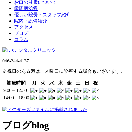
お口の健康について
歯周病治療
優しい院長・スタッフ紹介
院内・設備紹介
アクセス
ブログ
コラム
046-244-4137
※祝日のある週は、木曜日に診療する場合もございます。
診療時間
月
火
水
木
金
土
日
祝
9:00～12:30
14:00～18:00
ブログ
blog