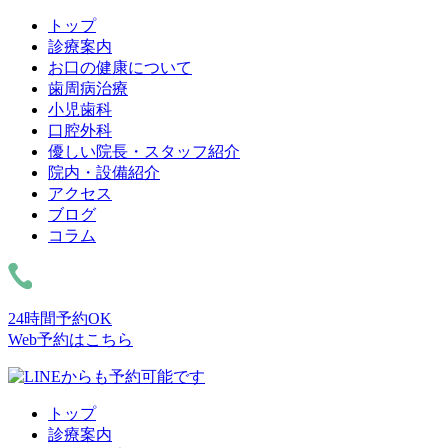
トップ
診療案内
お口の健康について
歯周病治療
小児歯科
口腔外科
優しい院長・スタッフ紹介
院内・設備紹介
アクセス
ブログ
コラム
24時間予約OK
Web予約はこちら
トップ
診療案内