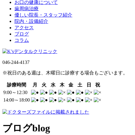
お口の健康について
歯周病治療
優しい院長・スタッフ紹介
院内・設備紹介
アクセス
ブログ
コラム
046-244-4137
※祝日のある週は、木曜日に診療する場合もございます。
診療時間
月
火
水
木
金
土
日
祝
9:00～12:30
14:00～18:00
ブログ
blog