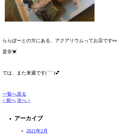
ららぽーとの方にある、アクアリウムってお店です👀
是非💓
では、また来週です( ´ ` )︎💕︎
一覧へ戻る
< 前へ
次へ >
アーカイブ
2021年2月