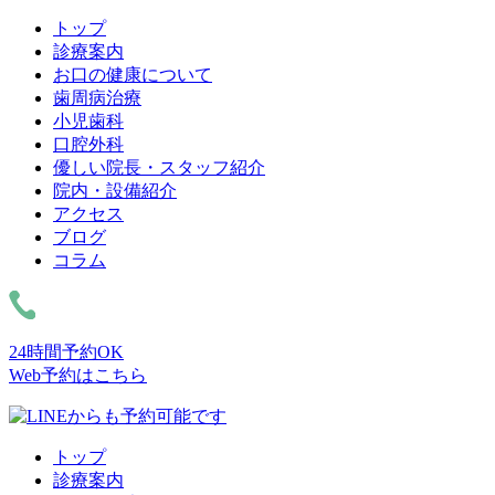
トップ
診療案内
お口の健康について
歯周病治療
小児歯科
口腔外科
優しい院長・スタッフ紹介
院内・設備紹介
アクセス
ブログ
コラム
24時間予約OK
Web予約はこちら
トップ
診療案内