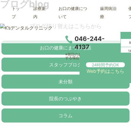
ブログ
blog
トッ
診療案
お口の健康につ
歯周病治
プ
内
いて
療
ブログ切り替えはこちらから
046-244-
9
4137
お口の健康にまつわる話
1
※祝日のある週は、木曜日に診療
する場合もございます。
スタッフブログ
24時間予約OK
Web予約はこちら
未分類
院長のつぶやき
コラム